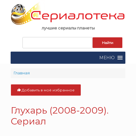
Skip
to
content
лучшие сериалы планеты
Запрос
для
поиска:
МЕНЮ
Главная
Добавить в моё избранное
Глухарь (2008-2009).
Сериал