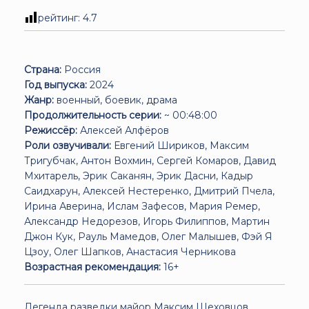
рейтинг:
4.7
Страна:
Россия
Год выпуска:
2024
Жанр:
военный, боевик, драма
Продолжительность серии:
~ 00:48:00
Режиссёр:
Алексей Алфёров
Роли озвучивали:
Евгений Шириков, Максим
Тригубчак, Антон Вохмин, Сергей Комаров, Давид
Мхитарель, Эрик Саканян, Эрик Дасни, Кадыр
Саидхарун, Алексей Нестеренко, Дмитрий Пчела,
Ирина Аверина, Ислам Зафесов, Мария Ремер,
Александр Недорезов, Игорь Филиппов, Мартин
Джон Кук, Рауль Мамедов, Олег Малышев, Фэй Я
Цзоу, Олег Шапков, Анастасия Черникова
Возрастная рекомендация:
16+
Легенда разведки майор Максим Шеховцов