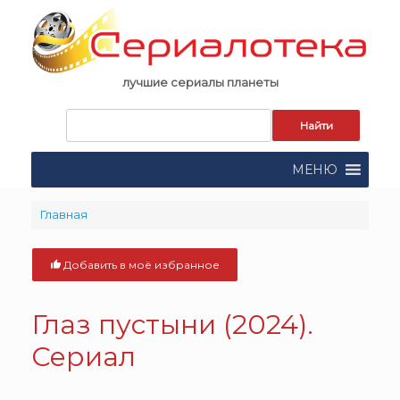
Skip
to
content
лучшие сериалы планеты
Запрос
для
поиска:
МЕНЮ
Главная
Добавить в моё избранное
Глаз пустыни (2024).
Сериал