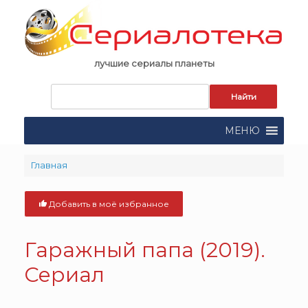
Skip
to
content
лучшие сериалы планеты
Запрос
для
поиска:
МЕНЮ
Главная
Добавить в моё избранное
Гаражный папа (2019).
Сериал