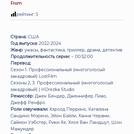
From
рейтинг:
5
Страна:
США
Год выпуска:
2022-2024
Жанр:
ужасы, фантастика, триллер, драма, детектив
Продолжительность серии:
~ 00:52:00
Перевод:
Сезон 1: Профессиональный (многоголосый
закадровый) LostFilm
Сезоны 2, 3: Профессиональный (многоголосый
закадровый) | HDrezka Studio
Режиссёр:
Джек Бендер, Дженнифер Лиао,
Джефф Ренфро
Роли озвучивали:
Хэролд Перрино, Каталина
Сандино Морено, Эйон Бэйли, Ханна Черами,
Саймон Уэбстер, Рики Хе, Хлоя Ван Ландшут, Шон
Мажумдер