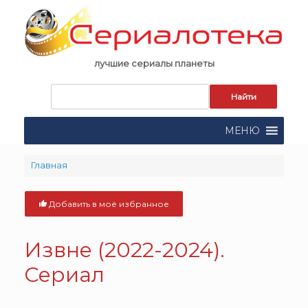
Skip
to
content
лучшие сериалы планеты
Запрос
для
поиска:
МЕНЮ
Главная
Добавить в моё избранное
Извне (2022-2024).
Сериал