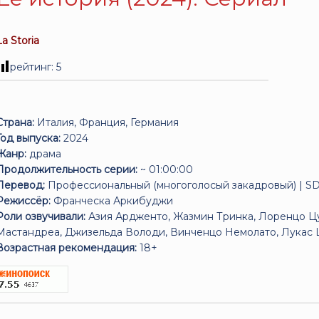
La Storia
рейтинг:
5
Страна:
Италия, Франция, Германия
Год выпуска:
2024
Жанр:
драма
Продолжительность серии:
~ 01:00:00
Перевод:
Профессиональный (многоголосый закадровый) | SD
Режиссёр:
Франческа Аркибуджи
Роли озвучивали:
Азия Ардженто, Жазмин Тринка, Лоренцо Ц
Мастандреа, Джизельда Володи, Винченцо Немолато, Лукас Ц
Возрастная рекомендация:
18+