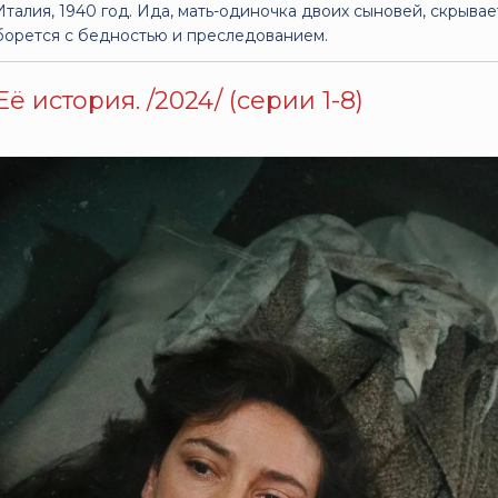
Италия, 1940 год. Ида, мать-одиночка двоих сыновей, скрыв
борется с бедностью и преследованием.
Её история. /2024/ (серии 1-8)