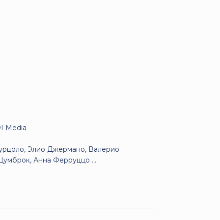
I Media
урцоло, Элио Джермано, Валерио
умброк, Анна Ферруццо ...