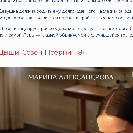
становится Маша, юная любовница влиятельного бизнесмена
Девушка должна родить ему долгожданного наследника, одна
родов, ребёнок появляется на свет в крайне тяжёлом состоян
Шахов инициирует расследование, от результатов которого бу
но и самой Леры ― главной обвиняемой в случившейся траге
Дыши. Сезон 1 (серии 1-8)