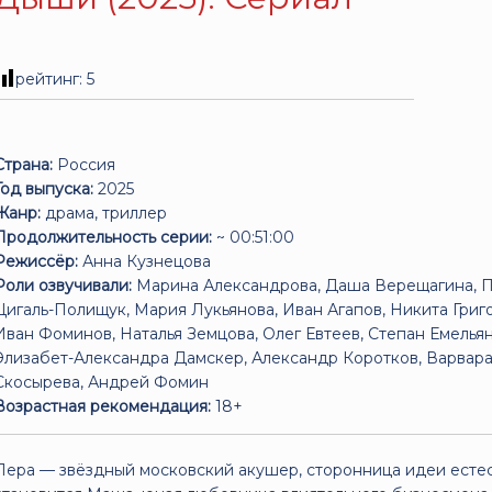
рейтинг:
5
Страна:
Россия
Год выпуска:
2025
Жанр:
драма, триллер
Продолжительность серии:
~ 00:51:00
Режиссёр:
Анна Кузнецова
Роли озвучивали:
Марина Александрова, Даша Верещагина, Пё
Цигаль-Полищук, Мария Лукьянова, Иван Агапов, Никита Григ
Иван Фоминов, Наталья Земцова, Олег Евтеев, Степан Емелья
Элизабет-Александра Дамскер, Александр Коротков, Варвара
Скосырева, Андрей Фомин
Возрастная рекомендация:
18+
Лера — звёздный московский акушер, сторонница идеи естес