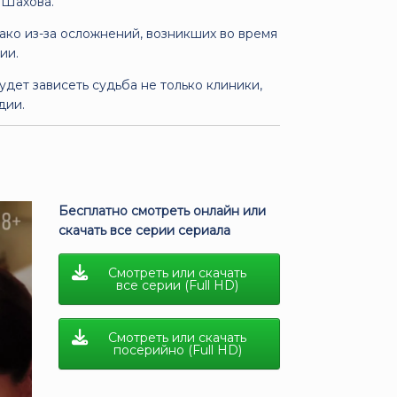
 Шахова.
ко из-за осложнений, возникших во время
ии.
дет зависеть судьба не только клиники,
дии.
Бесплатно смотреть онлайн или
скачать все серии сериала
Смотреть или скачать
все серии (Full HD)
Смотреть или скачать
посерийно (Full HD)