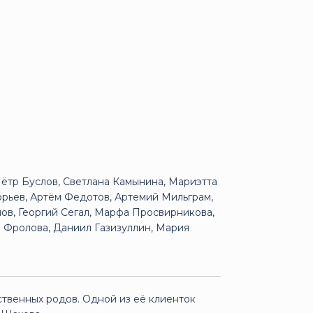
тр Буслов, Светлана Камынина, Мариэтта
орьев, Артём Федотов, Артемий Мильграм,
нов, Георгий Сегал, Марфа Просвирникова,
 Фролова, Даниил Газизуллин, Мария
твенных родов. Одной из её клиенток