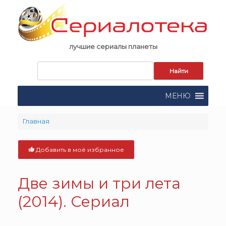
Skip
to
content
лучшие сериалы планеты
Запрос
для
поиска:
МЕНЮ
Главная
Добавить в моё избранное
Две зимы и три лета
(2014). Сериал