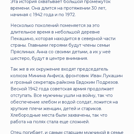
Эта история охватывает большой промежуток
времени. Она длится на протяжении 30 лет,
начиная с 1942 года и по 1972.
Несколько поколений поменяется за это
длительное время в небольшой деревне
Пекашино, которая находится в северной части
страны. Главными героями будут члены семьи
Пряслиных. Анна со своими детьми, а их у неё
шестеро, будут в центре внимания.
Так же в их окружение входят председатель
колхоза Минина Анфиса, фронтовик Иван Лукашин
и грозный секретарь райкома Евдоким Подрезов.
Весной 1942 года советская армия продолжает
отступать. Все мужчины ушли на войну, так что
обеспечение хлебом и водой солдат, ложится на
хрупкие плечи женщин, детей и стариков.
Хлебородные места были захвачены, так что
работа на полях стала еще сложней.
Отец погибает, и самым старшим мужчиной в семье