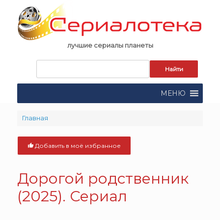
Skip
to
content
лучшие сериалы планеты
Запрос
для
поиска:
МЕНЮ
Главная
Добавить в моё избранное
Дорогой родственник
(2025). Сериал