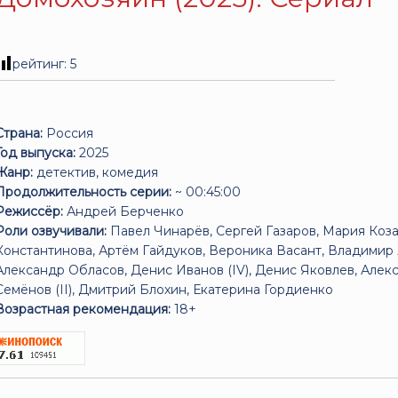
рейтинг:
5
Страна:
Россия
Год выпуска:
2025
Жанр:
детектив, комедия
Продолжительность серии:
~ 00:45:00
Режиссёр:
Андрей Берченко
Роли озвучивали:
Павел Чинарёв, Сергей Газаров, Мария Коза
Константинова, Артём Гайдуков, Вероника Васант, Владимир 
Александр Обласов, Денис Иванов (IV), Денис Яковлев, Ал
Семёнов (II), Дмитрий Блохин, Екатерина Гордиенко
Возрастная рекомендация:
18+