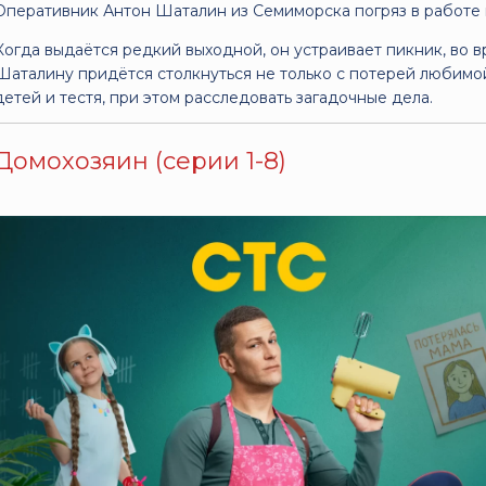
Оперативник Антон Шаталин из Семиморска погряз в работе 
Когда выдаётся редкий выходной, он устраивает пикник, во в
Шаталину придётся столкнуться не только с потерей любимо
детей и тестя, при этом расследовать загадочные дела.
Домохозяин (серии 1-8)