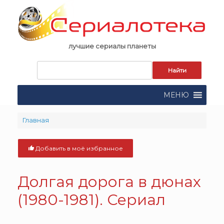
Skip
to
content
лучшие сериалы планеты
Запрос
для
поиска:
МЕНЮ
Главная
Добавить в моё избранное
Долгая дорога в дюнах
(1980-1981). Сериал