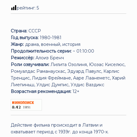
рейтинг:
5
Страна:
СССР
Год выпуска:
1980-1981
Жанр:
драма, военный, история
Продолжительность серии:
~ 01:10:00
Режиссёр:
Алоиз Бренч
Роли озвучивали:
Лилита Озолиня, Юозас Киселюс,
Ромуалдас Раманаускас, Эдуард Павулс, Карлис
Тренцис, Лидия Фреймане, Ааре Лаанеметс, Харий
Лиепиньш, Улдис Думпис, Улдис Ваздикс
Возрастная рекомендация:
12+
Действие фильма происходит в Латвии и
охватывает период с 1939г. до конца 1970-х.