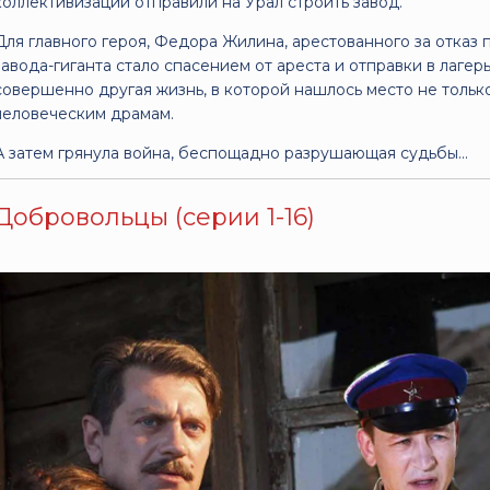
коллективизации отправили на Урал строить завод.
Для главного героя, Федора Жилина, арестованного за отказ 
завода-гиганта стало спасением от ареста и отправки в лагер
совершенно другая жизнь, в которой нашлось место не тольк
человеческим драмам.
А затем грянула война, беспощадно разрушающая судьбы...
Добровольцы (серии 1-16)