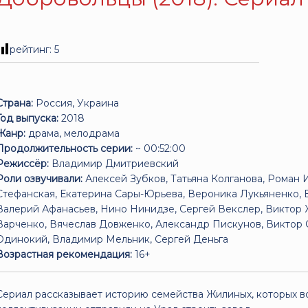
рейтинг:
5
Страна:
Россия, Украина
Год выпуска:
2018
Жанр:
драма, мелодрама
Продолжительность серии:
~ 00:52:00
Режиссёр:
Владимир Дмитриевский
Роли озвучивали:
Алексей Зубков, Татьяна Колганова, Роман 
Стефанская, Екатерина Сары-Юрьева, Вероника Лукьяненко, 
Валерий Афанасьев, Нино Нинидзе, Сергей Векслер, Виктор 
Варченко, Вячеслав Довженко, Александр Пискунов, Виктор 
Одинокий, Владимир Мельник, Сергей Деньга
Возрастная рекомендация:
16+
Сериал рассказывает историю семейства Жилиных, которых в