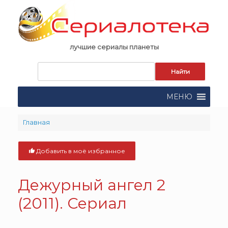
Skip
to
content
лучшие сериалы планеты
Запрос
для
поиска:
МЕНЮ
Главная
Добавить в моё избранное
Дежурный ангел 2
(2011). Сериал