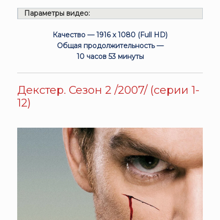
Параметры видео:
Качество — 1916 x 1080 (Full HD)
Общая продолжительность —
10 часов 53 минуты
Декстер. Сезон 2 /2007/ (серии 1-
12)