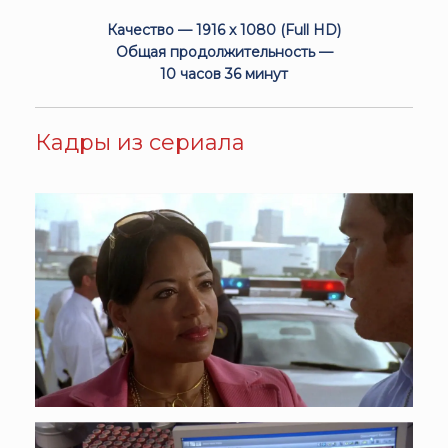
Качество — 1916 x 1080 (Full HD)
Общая продолжительность —
10 часов 36 минут
Кадры из сериала