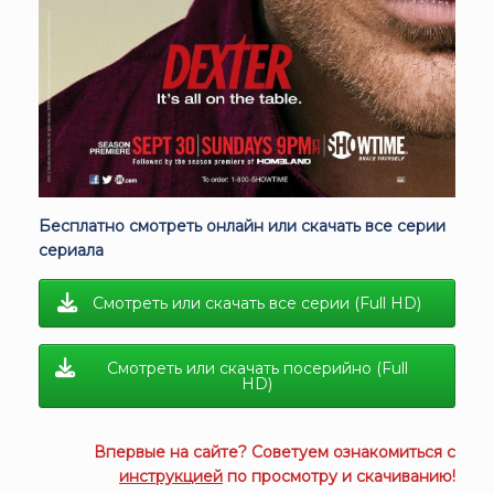
Бесплатно смотреть онлайн или скачать все серии
сериала
Смотреть или скачать все серии (Full HD)
Смотреть или скачать посерийно (Full
HD)
Впервые на сайте? Советуем ознакомиться с
инструкцией
по просмотру и скачиванию!