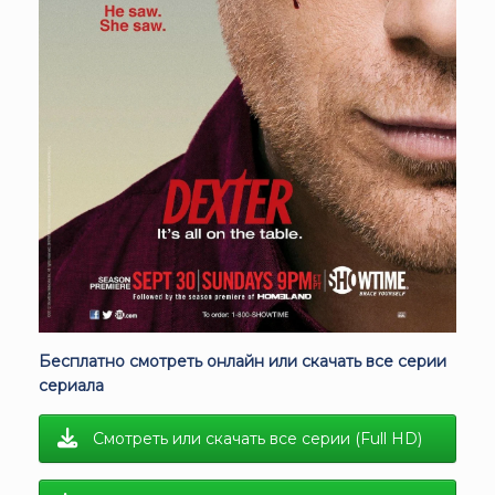
Бесплатно смотреть онлайн или скачать все серии
сериала
Смотреть или скачать все серии (Full HD)