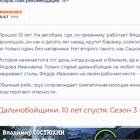
Возрастная рекомендация:
18+
Прошло 10 лет. На автобазе, где, по-прежнему, работает Фё
произошло, он как и десять лет назад, крутит баранку, колес
но только один, без напарника. Нет второго такого, как Сашо
История начинается в тот день, когда родные и близкие, да и
Фёдора Ивановича. Только старый дальнобойщик не любит пы
накрывают столы, Фёдор Иванович на своём рабочем месте – 
Обычный рейс, груз сопровождает симпатичная молодая женщ
подстерегают опасности…
Дальнобойщики. 10 лет спустя. Сезон 3 (