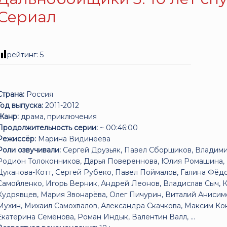
Сериал
рейтинг:
5
Страна:
Россия
Год выпуска:
2011-2012
Жанр:
драма, приключения
Продолжительность серии:
~ 00:46:00
Режиссёр:
Марина Видинеева
Роли озвучивали:
Сергей Друзьяк, Павел Сборщиков, Владими
Родион Толоконников, Дарья Повереннова, Юлия Ромашина, Н
Цуканова-Котт, Сергей Рубеко, Павел Поймалов, Галина Фёдо
Самойленко, Игорь Верник, Андрей Леонов, Владислав Сыч, 
Кудрявцев, Мария Звонарёва, Олег Пичурин, Виталий Анисим
Мухин, Михаил Самохвалов, Александра Скачкова, Максим Ко
Екатерина Семёнова, Роман Индык, Валентин Валл, ...