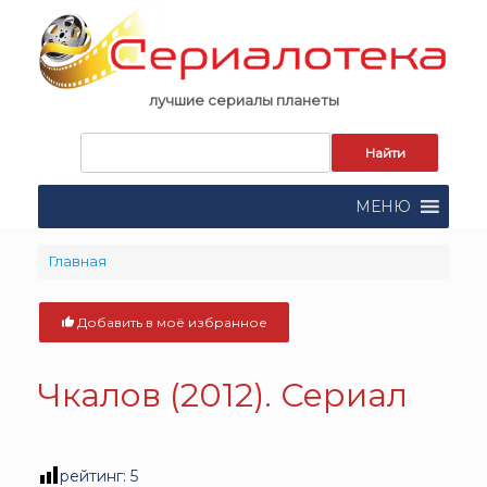
Skip
to
content
лучшие сериалы планеты
Запрос
для
поиска:
МЕНЮ
Главная
Добавить в моё избранное
Чкалов (2012). Сериал
рейтинг:
5