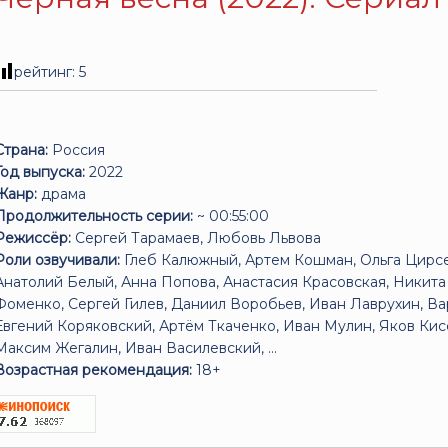
рейтинг:
5
Страна:
Россия
Год выпуска:
2022
Жанр:
драма
Продолжительность серии:
~ 00:55:00
Режиссёр:
Сергей Тарамаев, Любовь Львова
Роли озвучивали:
Глеб Калюжный, Артем Кошман, Ольга Цирсе
Анатолий Белый, Анна Попова, Анастасия Красовская, Никит
Фоменко, Сергей Гилев, Даниил Воробьев, Иван Лаврухин, В
Евгений Коряковский, Артём Ткаченко, Иван Мулин, Яков Кис
Максим Жегалин, Иван Василевский, ...
Возрастная рекомендация:
18+