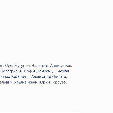
н, Олег Чугунов, Валентин Анциферов,
а Кологривый, Софья Донианц, Николай
арвара Володина, Александр Яценко,
елевич, Ульяна Чжан, Юрий Торсуев,