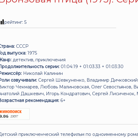
рейтинг:
5
Страна:
СССР
Год выпуска:
1975
Жанр:
детектив, приключения
Продолжительность серии:
01:04:19 + 01:03:33 + 01:03:30
Режиссёр:
Николай Калинин
Роли озвучивали:
Сергей Шевкуненко, Владимир Дичковский,
Виктор Чекмарев, Любовь Малиновская, Олег Севостьянов, В
Анатолий Дашкевич, Игорь Кондратович, Сергей Лисиченок,
Возрастная рекомендация:
6+
Детский приключенческий телефильм по одноименному рома