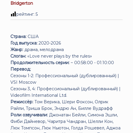
Bridgerton
рейтинг:
5
Страна:
США
Год выпуска:
2020-2026
Жанр:
драма, мелодрама
Слоган:
«Love never plays by the rules»
Продолжительность серии:
~ 00:58:00 - 01:10:00
Перевод:
Сезоны 1-2: Профессиональный (дублированный) |
VSI Moscow
Сезоны 3, 4: Профессиональный (дублированный) |
Videofilm International Ltd.
Режиссёр:
Том Верика, Шери Фоксон, Олрик
Райли, Триша Брок, Эндрю Ан, Билле Вудрафф
Роли озвучивали:
Джонатан Бейли, Симона Эшли,
Фиби Дайневор, Чаритра Чандран, Шелли Кон,
Люк Томпсон, Люк Ньютон, Голда Рошевел, Аджоа