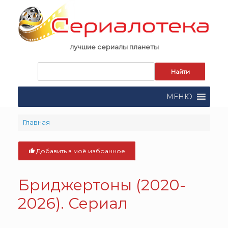
Skip
to
content
лучшие сериалы планеты
Запрос
для
поиска:
МЕНЮ
Главная
Добавить в моё избранное
Бриджертоны (2020-
2026). Сериал