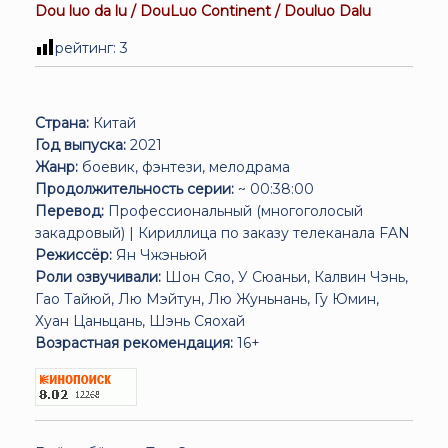
Dou luo da lu / DouLuo Continent / Douluo Dalu
рейтинг:
3
Страна:
Китай
Год выпуска:
2021
Жанр:
боевик, фэнтези, мелодрама
Продолжительность серии:
~ 00:38:00
Перевод:
Профессиональный (многоголосый
закадровый) | Кириллица по заказу телеканала FAN
Режиссёр:
Ян Чжэньюй
Роли озвучивали:
Шон Сяо, У Сюаньи, Калвин Чэнь,
Гао Тайюй, Лю Мэйтун, Лю Жуньнань, Гу Юмин,
Хуан Цаньцань, Шэнь Сяохай
Возрастная рекомендация:
16+