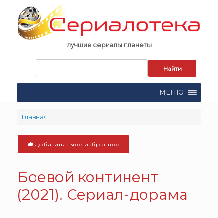
Skip
to
content
лучшие сериалы планеты
Запрос
для
поиска:
МЕНЮ
Главная
Добавить в моё избранное
Боевой континент
(2021). Сериал-дорама