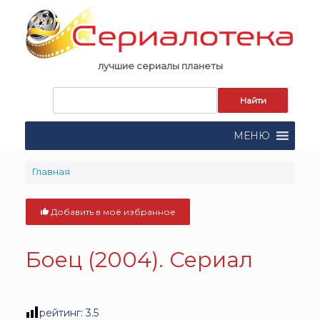
Skip
to
content
лучшие сериалы планеты
Запрос
для
поиска:
МЕНЮ
Главная
Добавить в моё избранное
Боец (2004). Сериал
рейтинг:
3.5