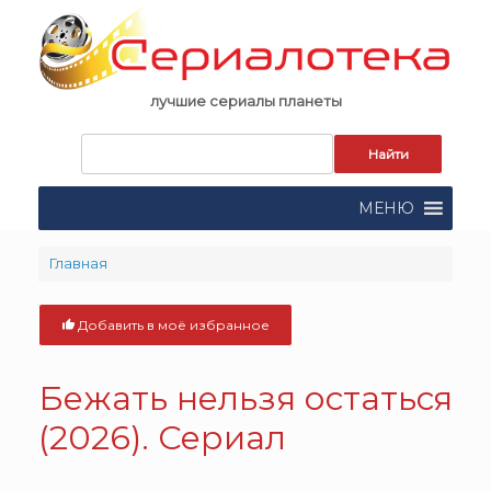
Skip
to
content
лучшие сериалы планеты
Запрос
для
поиска:
МЕНЮ
Главная
Добавить в моё избранное
Бежать нельзя остаться
(2026). Сериал