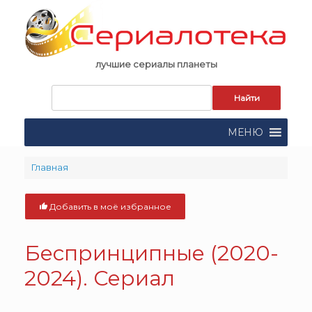
Skip
to
content
лучшие сериалы планеты
Запрос
для
поиска:
МЕНЮ
Главная
Добавить в моё избранное
Беспринципные (2020-
2024). Сериал