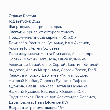
Страна:
Россия
Год выпуска:
2022
Жанр:
комедия, триллер, драма
Слоган:
«Сериал, от которого трясет»
Продолжительность серии:
~ 00:15:00
Режиссёр:
Василиса Кузьмина, Илья Аксенов,
Аксинья Гог, Артём Соловьев
Роли озвучивали:
Нонна Гришаева, Александра
Бортич, Максим Лагашкин, Ольга Кузьмина,
Александр Самойленко, Сергей Лавыгин, Виталий
Андреев, Алёна Митрошина, Сергей Гузеев, Глеб
Калюжный, Борис Дергачев, Филипп Ершов,
Николай Ковбас, Ярослав Бунькин, Рафаэль
Дурноян, Влади Панкова, Наталия Гаранина,
Валерий Кузаков, Василина Юсковец, Олеся
Судзиловская, Полина Ауг, Александра Ревенко,
Дарья Баслык, Иван Ефремов (IV)
Возрастная рекомендация:
18+