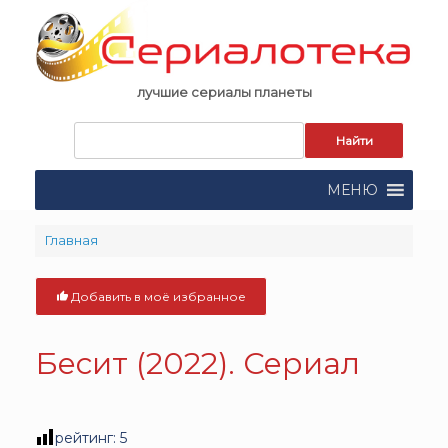
Skip
to
content
лучшие сериалы планеты
Запрос
для
поиска:
МЕНЮ
Главная
Добавить в моё избранное
Бесит (2022). Сериал
рейтинг:
5