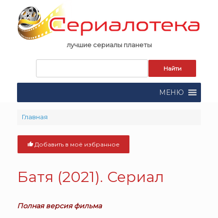
Skip
to
content
лучшие сериалы планеты
Запрос
для
поиска:
МЕНЮ
Главная
Добавить в моё избранное
Батя (2021). Сериал
Полная версия фильма