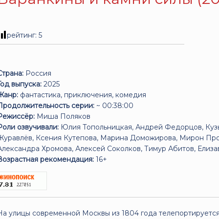
рейтинг:
5
Страна:
Россия
Год выпуска:
2025
Жанр:
фантастика, приключения, комедия
Продолжительность серии:
~ 00:38:00
Режиссёр:
Миша Поляков
Роли озвучивали:
Юлия Топольницкая, Андрей Федорцов, Кузь
Журавлёв, Ксения Кутепова, Марина Доможирова, Мирон Про
Александра Хромова, Алексей Соколков, Тимур Абитов, Елиза
Возрастная рекомендация:
16+
На улицы современной Москвы из 1804 года телепортируется