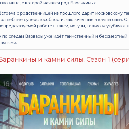
извозчица, с которой начался род Баранкиных.
Встреча с родственницей из прошлого дарит московскому та
волшебные суперспособности, заключённые в камни силы. Он
непредсказуемой работе в такси, но, увы, только усугубляют
А по следам Варвары уже идёт таинственный и бессмертный 
камнями.
Баранкины и камни силы. Сезон 1 (серии