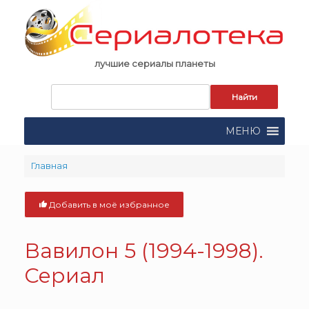
Skip
to
content
лучшие сериалы планеты
Запрос
для
поиска:
МЕНЮ
Главная
Добавить в моё избранное
Вавилон 5 (1994-1998).
Сериал