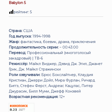
Babylon 5
рейтинг:
5
Страна:
США
Год выпуска:
1994-1998
Жанр:
фантастика, боевик, драма, приключения
Продолжительность серии:
~ 00:43:00
Перевод:
Профессиональный (многоголосый
закадровый) | ТВ-6
Режиссёр:
Майкл Виджер, Дэвид Дж. Эгил, Джанет
Грик, Дж. Майкл Стражински
Роли озвучивали:
Брюс Бокслайтнер, Клаудия
Кристиан, Джерри Дойл, Мира Фурлан, Ричард
Биггз, Стефен Ферст, Андреас Кацулас, Питер
Джурасик, Билл Муми, Джефф Конэвей
Возрастная рекомендация:
12+