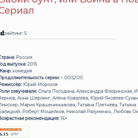
Сериал
рейтинг:
5
Страна:
Россия
Год выпуска:
2015
Жанр:
комедия
Продолжительность серии:
~ 00:52:00
Режиссёр:
Юрий Морозов
Роли озвучивали:
Ольга Погодина, Александра Флоринская, 
Чернов, Анна Шерлинг, Алёна Ковалёва, Юрий Яковлев-Сухан
Пинскер, Мария Крашенинникова, Татьяна Плетнёва, Татьяна
Балицкий, Роберт Мощелков, Николай Разуменко, Любовь Омел
Возрастная рекомендация:
16+