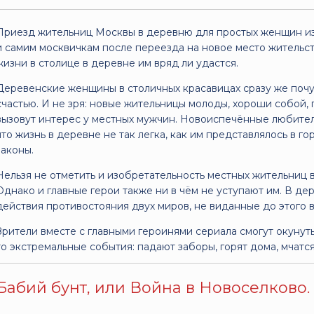
Приезд жительниц Москвы в деревню для простых женщин из
и самим москвичкам после переезда на новое место жительств
жизни в столице в деревне им вряд ли удастся.
Деревенские женщины в столичных красавицах сразу же почу
счастью. И не зря: новые жительницы молоды, хороши собой, 
вызовут интерес у местных мужчин. Новоиспечённые любител
что жизнь в деревне не так легка, как им представлялось в г
законы.
Нельзя не отметить и изобретательность местных жительниц 
Однако и главные герои также ни в чём не уступают им. В д
действия противостояния двух миров, не виданные до этого в
Зрители вместе с главными героинями сериала смогут окунуть
то экстремальные события: падают заборы, горят дома, мчатс
Бабий бунт, или Война в Новоселково. С