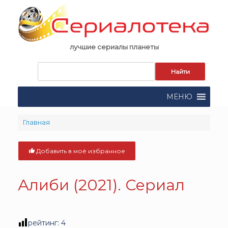
Skip
to
content
лучшие сериалы планеты
Запрос
для
поиска:
МЕНЮ
Главная
Добавить в моё избранное
Алиби (2021). Сериал
рейтинг:
4