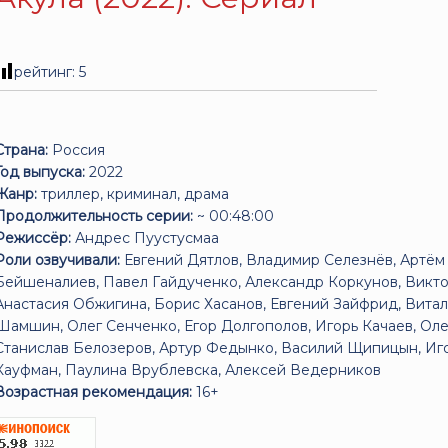
рейтинг:
5
Страна:
Россия
Год выпуска:
2022
Жанр:
триллер, криминал, драма
Продолжительность серии:
~ 00:48:00
Режиссёр:
Андрес Пуустусмаа
Роли озвучивали:
Евгений Дятлов, Владимир Селезнёв, Артём 
Бейшеналиев, Павел Гайдученко, Александр Коркунов, Викто
Анастасия Обжигина, Борис Хасанов, Евгений Зайфрид, Витал
Шамшин, Олег Сенченко, Егор Долгополов, Игорь Качаев, Оле
Станислав Белозеров, Артур Федынко, Василий Щипицын, Иго
Кауфман, Паулина Врублевска, Алексей Ведерников
Возрастная рекомендация:
16+