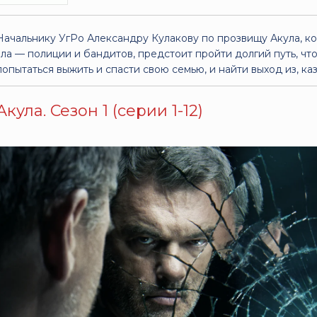
Начальнику УгРо Александру Кулакову по прозвищу Акула, к
зла — полиции и бандитов, предстоит пройти долгий путь, ч
попытаться выжить и спасти свою семью, и найти выход из, ка
Акула. Сезон 1 (серии 1-12)