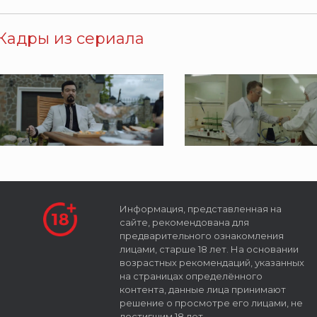
Кадры из сериала
Информация, представленная на
сайте, рекомендована для
предварительного ознакомления
лицами, старше 18 лет. На основании
возрастных рекомендаций, указанных
на страницах определённого
контента, данные лица принимают
решение о просмотре его лицами, не
достигшим 18 лет.