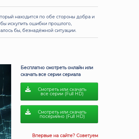
оторый находится по обе стороны добра и
тобы искупить ошибки прошлого,
залось бы, безнадёжной ситуации.
Бесплатно смотреть онлайн или
скачать все серии сериала
Смотреть или скачать
все серии (Full HD)
Смотреть или скачать
посерийно (Full HD)
Впервые на сайте? Советуем