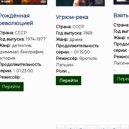
Взят
Рождённая
Угрюм-река
революцией
Страна
Страна:
СССР
Год вып
Страна:
СССР
Год выпуска:
1969
Жанр:
в
Год выпуска:
1974-1977
Жанр:
драма
Продол
Жанр:
детектив,
Продолжительность
серии:
криминал, биография,
серии:
~ 01:15:00
Режисс
история
Режиссёр:
Ярополк
Лысен
Продолжительность
Лапшин
...
серии:
~ 01:23:00
Роли ...
Режиссёр:
...
Пере
Перейти
Перейти