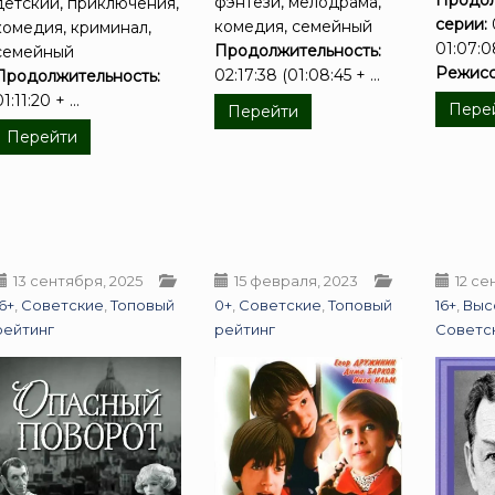
фэнтези, мелодрама,
детский, приключения,
серии:
комедия, семейный
комедия, криминал,
01:07:0
Продолжительность:
семейный
Режисс
02:17:38 (01:08:45 + ...
Продолжительность:
1:11:20 + ...
Пере
Перейти
Перейти
13 сентября, 2025
15 февраля, 2023
12 се
16+
,
Советские
,
Топовый
0+
,
Советские
,
Топовый
16+
,
Выс
рейтинг
рейтинг
Советс