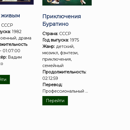
ь живым
Приключения
Буратино
:
СССР
уска:
1982
Страна:
СССР
оенный, драма
Год выпуска:
1975
жительность
Жанр:
детский,
~ 01:07:00
мюзикл, фэнтези,
ёр:
Вадим
приключения,
ко
семейный
Продолжительность:
02:12:59
йти
Перевод:
Профессиональный ...
Перейти