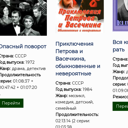
Вся к
Приключения
Опасный поворот
рать
Петрова и
Страна:
СССР
Васечкина,
Страна
Год выпуска:
1972
Год вып
обыкновенные и
Жанр:
драма, детектив
Жанр:
д
невероятные
Продолжительность
Продол
серии:
01:08:37 +
Страна:
СССР
серии:
00:47:42 + 01:07:20
Год выпуска:
1984
01:09:0
..
Жанр:
мюзикл,
Режисс
комедия, детский,
Перейти
Пере
семейный
Продолжительность:
02:13:14 (2 серии:
01:03:38 ...