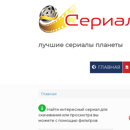
Skip
to
content
лучшие сериалы планеты
ГЛАВНАЯ
Главная
Найти интересный сериал для
скачивания или просмотра вы
можете с помощью фильтров