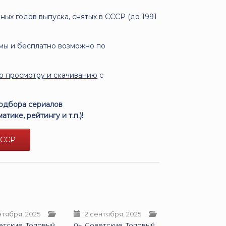
ых годов выпуска, снятых в СССР (до 1991
амы и бесплатно возможно по
о просмотру и скачиванию
с
подбора сериалов
тике, рейтингу и т.п.)!
СССР
нтября, 2025
12 сентября, 2025
етские
,
Топовый
0+
,
Советские
,
Топовый