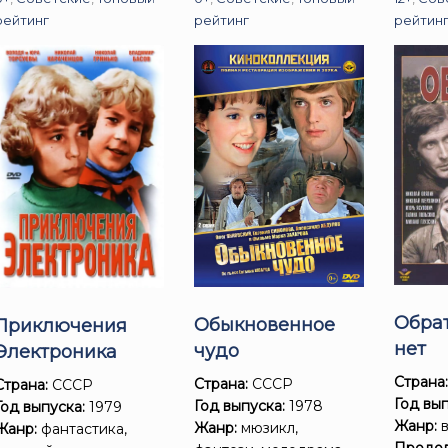
рейтинг
рейтинг
рейтин
Обра
Обыкновенное
Приключения
нет
чудо
Электроника
Страна
Страна:
СССР
Страна:
СССР
Год вып
Год выпуска:
1978
Год выпуска:
1979
Жанр:
в
Жанр:
мюзикл,
Жанр:
фантастика,
Продол