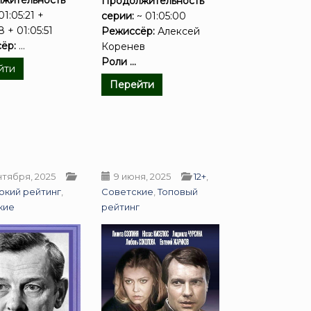
Продолжительность
01:05:21 +
серии:
~ 01:05:00
8 + 01:05:51
Режиссёр:
Алексей
ёр:
...
Коренев
Роли ...
йти
Перейти
нтября, 2025
9 июня, 2025
12+
,
окий рейтинг
,
Советские
,
Топовый
кие
рейтинг