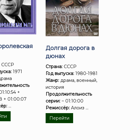
оролевская
Долгая дорога в
дюнах
:
СССР
Страна:
СССР
уска:
1971
Год выпуска:
1980-1981
рама
Жанр:
драма, военный,
жительность
история
01:10:54 +
Продолжительность
8 + 01:00:07
серии:
~ 01:10:00
ёр:
...
Режиссёр:
Алоиз ...
йти
Перейти