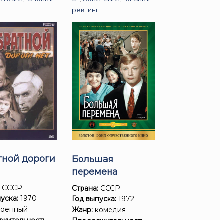
г
рейтинг
тной дороги
Большая
перемена
:
СССР
Страна:
СССР
уска:
1970
Год выпуска:
1972
оенный
Жанр:
комедия
жительность